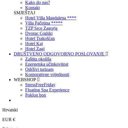
Kako do nas?
Kontakt
SMJEŠTAJ
Hotel Villa Magdalena ****
Villa Pačetina *****
TZP Srce Zagorja
Dvorac Gjalski
Hotel Trakošćan
Hotel Kaj
Hotel Zagi
DRUŠTVENO ODGOVORNO POSLOVANJE
Zaštita okoliša
Energetska učinkovitost
Održivi turizam
Korporativne vrijednosti
WEBSHOP
StressFreeFriday
Floating Spa Experience
Poklon bon
Hrvatski
EUR €