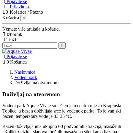
Prijavite se
Prijavite se
0
Košarica
/
Prazno
Košarica
×
Nemate više artikala u košarici
Izbornik
Traži
Prijavite se
0
Košarica
Naslovnica
Vodeni park
Doživljaj na otvorenom
Doživljaj na otvorenom
Vodeni park Aquae Vivae smješten je u centru mjesta Krapinske
Toplice, a bazen doživljaja srce je vodenog parka. To je vanjski
bazen, temperatura vode je 33-35 °C.
Bazen doživljaja ima ukupno 60 podvodnih atrakcija, masažnih
ležaljki, gejzira, slapova, bočnih masaža na stjenkama bazena,