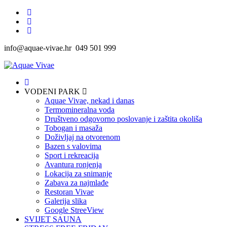
info@aquae-vivae.hr 049 501 999
VODENI PARK
Aquae Vivae, nekad i danas
Termomineralna voda
Društveno odgovorno poslovanje i zaštita okoliša
Tobogan i masaža
Doživljaj na otvorenom
Bazen s valovima
Sport i rekreacija
Avantura ronjenja
Lokacija za snimanje
Zabava za najmlađe
Restoran Vivae
Galerija slika
Google StreeView
SVIJET SAUNA