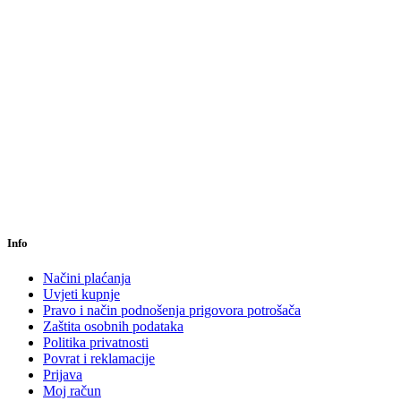
Info
Načini plaćanja
Uvjeti kupnje
Pravo i način podnošenja prigovora potrošača
Zaštita osobnih podataka
Politika privatnosti
Povrat i reklamacije
Prijava
Moj račun