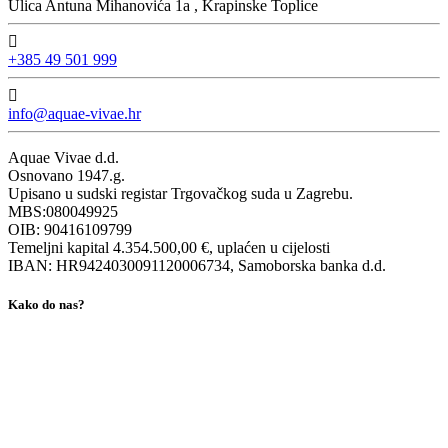
Ulica Antuna Mihanovića 1a , Krapinske Toplice
+385 49 501 999
info@aquae-vivae.hr
Aquae Vivae d.d.
Osnovano 1947.g.
Upisano u sudski registar Trgovačkog suda u Zagrebu.
MBS:080049925
OIB: 90416109799
Temeljni kapital 4.354.500,00 €, uplaćen u cijelosti
IBAN: HR9424030091120006734, Samoborska banka d.d.
Kako do nas?