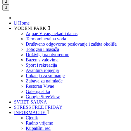
Home
VODENI PARK
Aquae Vivae, nekad i danas
Termomineralna voda
Društveno odgovorno poslovanje i zaštita okoliša
Tobogan i masaža
Doživljaj na otvorenom
Bazen s valovima
Sport i rekreacija
Avantura ronjenja
Lokacija za snimanje
Zabava za najmlađe
Restoran Vivae
Galerija slika
Google StreeView
SVIJET SAUNA
STRESS FREE FRIDAY
INFORMACIJE
Cjenik
Radno vrijeme
Kupališni red