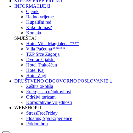
STRESS FREE FRIDAY
INFORMACIJE
Cjenik
Radno vrijeme
Kupališni red
Kako do nas?
Kontakt
SMJEŠTAJ
Hotel Villa Magdalena ****
Villa Pačetina *****
TZP Srce Zagorja
Dvorac Gjalski
Hotel Trakošćan
Hotel Kaj
Hotel Zagi
DRUŠTVENO ODGOVORNO POSLOVANJE
Zaštita okoliša
Energetska učinkovitost
Održivi turizam
Korporativne vrijednosti
WEBSHOP
StressFreeFriday
Floating Spa Experience
Poklon bon