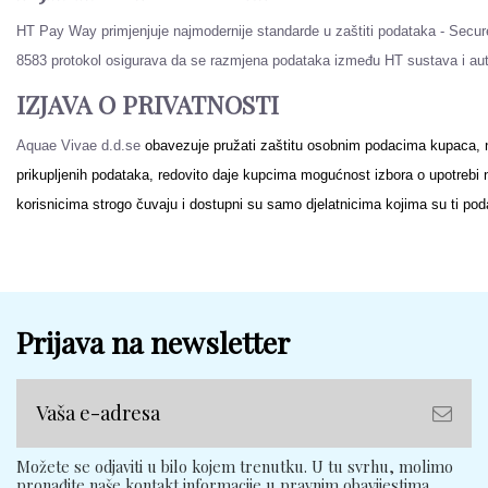
HT
Pay
Way
primjenjuje najmodernije standarde u zaštiti podataka - Secu
8583 protokol osigurava da se razmjena podataka između HT sustava i autori
IZJAVA O PRIVATNOSTI
Aquae Vivae d.d.se
obavezuje pružati zaštitu osobnim podacima kupaca, n
prikupljenih podataka, redovito daje kupcima mogućnost izbora o upotrebi n
korisnicima strogo čuvaju i dostupni su samo djelatnicima kojima su ti poda
Prijava na newsletter
Možete se odjaviti u bilo kojem trenutku. U tu svrhu, molimo
pronađite naše kontakt informacije u pravnim obavijestima.