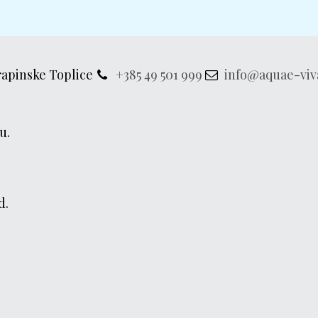
rapinske Toplice
+385 49 501 999
info@aquae-viv
u.
d.