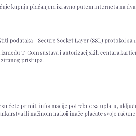
ćuje kupnju plaćanjem izravno putem interneta na dva
titi podataka - Secure Socket Layer (SSL) protokol sa
između T-Com sustava i autorizacijskih centara kartični
iziranog pristupa.
u ćete primiti informacije potrebne za uplatu, uključuju
karstva ili načinom na koji inače plaćate svoje račune -