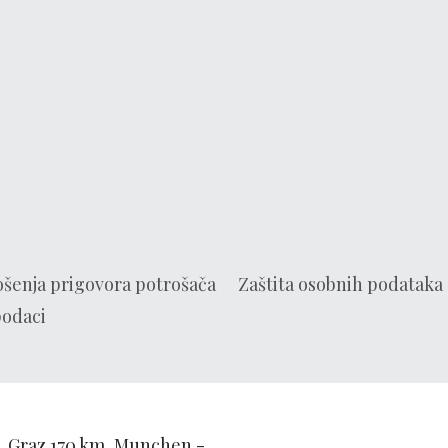
ošenja prigovora potrošača
Zaštita osobnih podataka
podaci
m, Graz 170 km, Munchen -