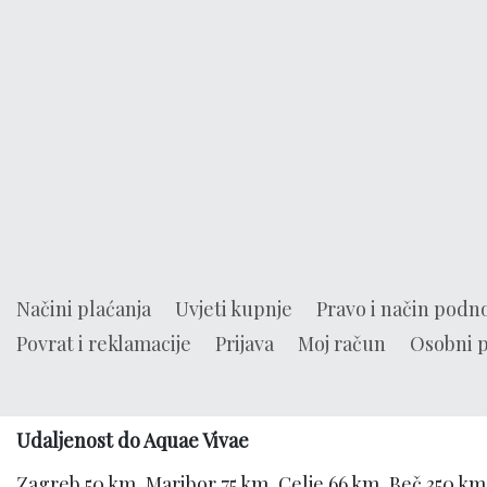
Načini plaćanja
Uvjeti kupnje
Pravo i način podn
Povrat i reklamacije
Prijava
Moj račun
Osobni 
Udaljenost do Aquae Vivae
Zagreb 50 km, Maribor 75 km, Celje 66 km, Beč 350 k