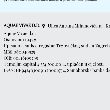
AQUAE VIVAE D.D.
Ulica Antuna Mihanovića 1a , K
Aquae Vivae d.d.
Osnovano 1947.g.
Upisano u sudski registar Trgovačkog suda u Zagreb
MBS:080049925
OIB: 90416109799
Temeljni kapital 4.354.500,00 €, uplaćen u cijelosti
IBAN: HR9424030091120006734, Samoborska banka d.