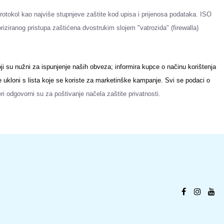
protokol kao najviše stupnjeve zaštite kod upisa i prijenosa podataka. ISO
riziranog pristupa zaštićena dvostrukim slojem "
vatrozida
" (
firewalla
)
 su nužni za ispunjenje naših obveza; informira kupce o načinu korištenja
e ukloni s lista koje se koriste za marketinške kampanje. Svi se podaci o
ri odgovorni su za poštivanje načela zaštite privatnosti.