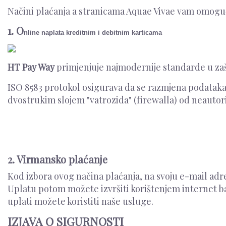
Načini plaćanja a stranicama Aquae Vivae vam omogu
1. O
nline naplata kreditnim i debitnim karticama
HT Pay Way
primjenjuje najmodernije standarde u zaš
ISO 8583 protokol osigurava da se razmjena podataka 
dvostrukim slojem "vatrozida" (firewalla) od neautor
2. Virmansko plaćanje
Kod izbora ovog načina plaćanja, na svoju e-mail adres
Uplatu potom možete izvršiti korištenjem internet ban
uplati možete koristiti naše usluge.
IZJAVA O SIGURNOSTI