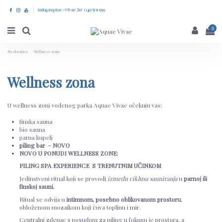
info@aquae-vivae.hr 049 501 999
0
Naslovnica
Wellness zona
Wellness zona
U wellness zoni vodenog parka Aquae Vivae očekuju vas:
finska sauna
bio sauna
parna kupelj
piling bar - NOVO
NOVO U PONUDI WELLNESS ZONE:
PILING SPA EXPERIENCE S TRENUTNIM UČINKOM
Jedinstveni ritual koji se provodi
između ciklusa sauniranja
u
parnoj ili
finskoj sauni.
Ritual se odvija u
intimnom, posebno oblikovanom prostoru
,
obloženom mozaikom koji čuva toplinu i mir.
Centralni zdenac s posudom za piling u fokusu je prostora, a