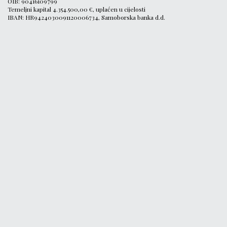
OIB: 90416109799
Temeljni kapital 4.354.500,00 €, uplaćen u cijelosti
IBAN: HR9424030091120006734, Samoborska banka d.d.