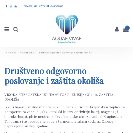
info@aquae-vivae.hr 049 501 999
0
Naslovnica
Vodeni park
Društveno odgovorno poslovanje i zaštita okoliša
Društveno odgovorno
poslovanje i zaštita okoliša
VISOKA ENERGETSKA UČINKOVITOST , EMISIJE CO2=0, ZAŠTITA
OKOLIŠA
Izvori hipertermalne mineralne vode dar su prirode Krapinskim Toplicama.
Temperatura vode je 41°C, kemijski je karakteriziraju kalcij, magnezij i
hidrokarbonat, ph je neutralna. Prve kemijske analize vode u Krapinskim
Toplicama i usporedbe te vode s termomineralnim vodama Europe
napravljene su 1858 godine.