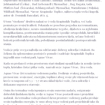
Usporedbe su rađene s Bad Gastein ( Austrija) Beins-les Bains (Francuska) ,
Johhanisbad (Češka) , Bad Liebenzell ( Njemačka) , Bag Ragatz, tada
Pfäffers bad (Švicarska), Schlangenbad ( Njemačka), Warmbrunn ( Poljska),
Wildbad( Njemačka). *izvor: Krapinske Toplice, njihova topla vrela i kupelji,
autor dr. Dominik Bancalari, 1871. g.
U tom “visokom” društvu nalazi se i voda Krapinskih Toplica, već tada
poznata po svojoj kvaliteti. Pokazala se posebno pogodna za reumatizam,
oboljenja kralježnice, neuro-muskulaturne tegobe, dijabetes sa zglobnim
komplikacijama, posttraumatska stanja prije i poslije ortopedskih, kirurških i
neurokirurških zahvata na lokomotornom sustavu tijela, srčane bolesti i
bolesti perifernih krvnih žila, poboljšanje postinfarktnih i postoperativnih
stanja.
Voda je prije svega najbolja za održavanje dobrog zdravlja i vitalosti. Sa
željom da oplemenimo postojeće ponude i sadržaje Krapinskih Toplica
izgradili smo vodeni park Aquae Vivae.
Kada su prolazeći ovim prostorom stari rimljani opazili kako iz zemlje izvire
topla, kristalno čista i pitka voda, nazvali su je Aquae Vivae, živa voda.
Aquae Vivae živi u našem vodenom parku. Dodiruje svakog posjetitelja,
prenosi mu svoju moć, energiju, toplinu i zbog svoje ph vrijenosti koja se
kreće u rasponu od 7,3 – 7,7 stvara sklad tijela i vode, čuva zdravlje i
dokazano usporava starenje.
Osim što termalna voda ispunjava svoju osnovnu zadaću, osiguranje
dobrobiti ljudskom tijelu, ovdje u Aquae Vivae postavili smo i projektni
zadatak da termalna voda prolazeći kroz prostore vodenog parka predaje
svoju toplinsku energiju, te smo zbog toga vodeni park projektirali tako da