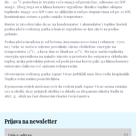
do – 20 °C potrebna je tri puta veća snaga od prosječne, odnosno 197 kW
snage. Zbog toga su u klima komore ugrađene dizalice topline ukupne
toplinske snage 200 kW i one se uključiju u rad po stupnjevima od po 20 kW,
kontinuirano ovisno o padu vanjske temprature.
Sustav je izveden tako da se za kondenzator ( akumulator ) topline koristi
podna ploča vodenog parka u koju je ugrađeno 50 km cijevi za podno
grijanje.
Podna ploča izrađena je od betona, ima masu 5000 tona i volumen 2700
m3. Grije se noću u vrijeme povoljnije cijene električne energije na
temperaturu 33°C, a kroz dan se hladi na 30°C. Na taj je način toplinska
energija spremljena na najniže mjesto u prostoru što osigurava cirkulaciju
toplog zraka prirodnim putem od poda prema krovu gdje ga klima komore
usisavaju i šalju na već opisanu rekuperaciju.
Otvorenjem vodenog parka Aquae Vivae približili smo živu vodu Krapinskih
Toplica svim našim posjetiteljima.
S ponosom uvijek možemo reći da vodeni park Aquae Vivae nema emisija
co2 u okoliš, da je prijatelj okoliša i u skladu sa sloganom Jakoba Badla iz
1867. g. služi na čast domovini i korist čovječanstva.
Prijava na newsletter