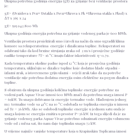
Ukupna potrebna godišnja energija (gE) za grijanje bez ventilacije prostora
je:
gE= (Uvzidova x Pvz+ Ustakla x Psvz+Ukrova x Pk +Ukrovna stakla x Pksd) x
ΔT x 365 x 24
gE= 595.942.800 Wh
Ukupna godišnja energija potrebna za grijanje vodenog parka je 600 MWh.
Ventilaciju prostora projektirali smo i izveli na način da smo ugradili klima
komore sa rekuperatorima energije i dizalicama topline. Rekuperatori su
odabrani tako da kod brzine strujanja zraka od 2 m/s i prosječne godišnje
razlike temperature ?T= 16 °C imaju faktor iskoristivosti η=0,79.
Kada temperatura okoline padne ispod 12 °C koja je prosječna godišnja
temperatura, uključuju se dizalice topline koje dodatno hlade otpadni –
izlazni zrak, a istovremeno griju ulazni – svježi zrak tako da za potrebe
ventilacije nije potrebna dodatna energija osim električne za pogon dizalica
topline.
S obzirom da ukupna godišnja količina toplinske energije potrebne za
vodeni park Aquae Vivae iznosi 600 MWh znači da potrebna snaga iznosi P
= 69kW. Tu snagu dobivamo iz energije termalne vode. Hlađenjem jednog
m3 termalne vode sa 41°C na 10 °C oslobađa se toplinska energija u iznosu
od Te = 36 kWh. Ako se oslobodi toplinske energije u jednom satu onda je
snaga kojom se energija emitira u prostor P=36 kW. Iz toga slijedi da je za
grijanje vodenog parka Aquae Vivae potrebno oduzimati energiju volumenu
vode od 2 mł na sat, što nam daje toplinsku snagu 72 kW.
U vrijeme najniže vanjske temperature koja u Krapinskim Toplicama iznosi