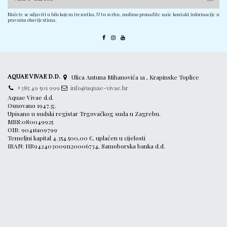
Možete se odjaviti u bilo kojem trenutku. U tu svrhu, molimo pronađite naše kontakt informacije u
pravnim obavijestima.
AQUAE VIVAE D.D.
Ulica Antuna Mihanovića 1a , Krapinske Toplice
+385 49 501 999
info@aquae-vivae.hr
Aquae Vivae d.d.
Osnovano 1947.g.
Upisano u sudski registar Trgovačkog suda u Zagrebu.
MBS:080049925
OIB: 90416109799
Temeljni kapital 4.354.500,00 €, uplaćen u cijelosti
IBAN: HR9424030091120006734, Samoborska banka d.d.