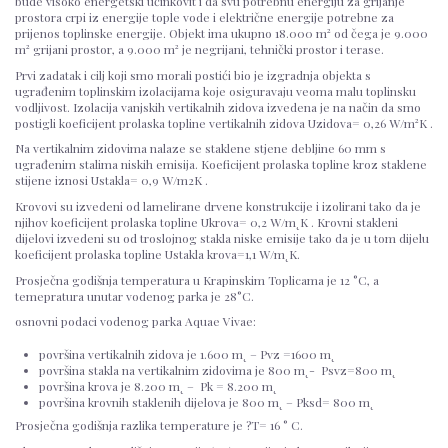
bude visoko energetski učinkovit i da svu potrebnu energiju za grijanje
prostora crpi iz energije tople vode i električne energije potrebne za
prijenos toplinske energije. Objekt ima ukupno 18.000 m² od čega je 9.000
m² grijani prostor, a 9.000 m² je negrijani, tehnički prostor i terase.
Prvi zadatak i cilj koji smo morali postići bio je izgradnja objekta s
ugrađenim toplinskim izolacijama koje osiguravaju veoma malu toplinsku
vodljivost. Izolacija vanjskih vertikalnih zidova izvedena je na način da smo
postigli koeficijent prolaska topline vertikalnih zidova Uzidova= 0,26 W/m²K .
Na vertikalnim zidovima nalaze se staklene stjene debljine 60 mm s
ugrađenim stalima niskih emisija. Koeficijent prolaska topline kroz staklene
stijene iznosi Ustakla= 0,9 W/m2K .
Krovovi su izvedeni od lamelirane drvene konstrukcije i izolirani tako da je
njihov koeficijent prolaska topline Ukrova= 0,2 W/m˛K . Krovni stakleni
dijelovi izvedeni su od troslojnog stakla niske emisije tako da je u tom dijelu
koeficijent prolaska topline Ustakla krova=1,1 W/m˛K.
Prosječna godišnja temperatura u Krapinskim Toplicama je 12 °C, a
temepratura unutar vodenog parka je 28°C.
osnovni podaci vodenog parka Aquae Vivae:
površina vertikalnih zidova je 1.600 m˛ – Pvz =1600 m˛
površina stakla na vertikalnim zidovima je 800 m˛- Psvz=800 m˛
površina krova je 8.200 m˛ – Pk = 8.200 m˛
površina krovnih staklenih dijelova je 800 m˛ – Pksd= 800 m˛
Prosječna godišnja razlika temperature je ?T= 16 ° C.