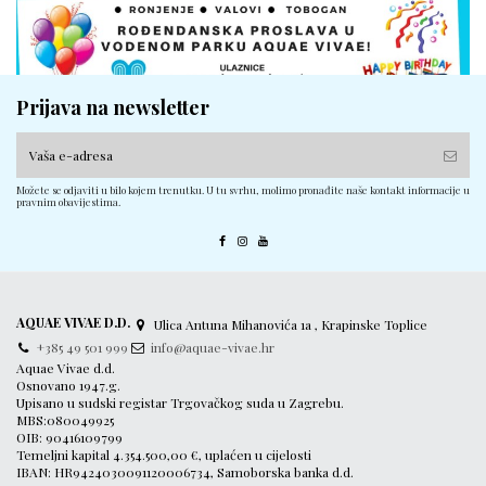
Prijava na newsletter
Možete se odjaviti u bilo kojem trenutku. U tu svrhu, molimo pronađite naše kontakt informacije u
pravnim obavijestima.
AQUAE VIVAE D.D.
Ulica Antuna Mihanovića 1a , Krapinske Toplice
+385 49 501 999
info@aquae-vivae.hr
Aquae Vivae d.d.
Osnovano 1947.g.
Upisano u sudski registar Trgovačkog suda u Zagrebu.
MBS:080049925
OIB: 90416109799
Temeljni kapital 4.354.500,00 €, uplaćen u cijelosti
IBAN: HR9424030091120006734, Samoborska banka d.d.