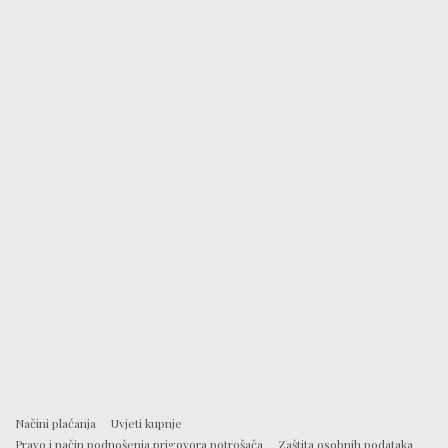
Načini plaćanja
Uvjeti kupnje
Pravo i način podnošenja prigovora potrošača
Zaštita osobnih podataka