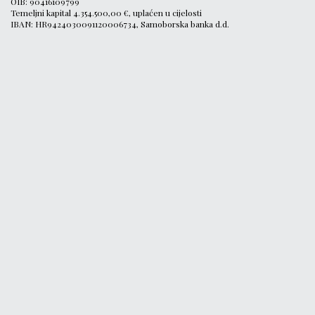
OIB: 90416109799
Temeljni kapital 4.354.500,00 €, uplaćen u cijelosti
IBAN: HR9424030091120006734, Samoborska banka d.d.