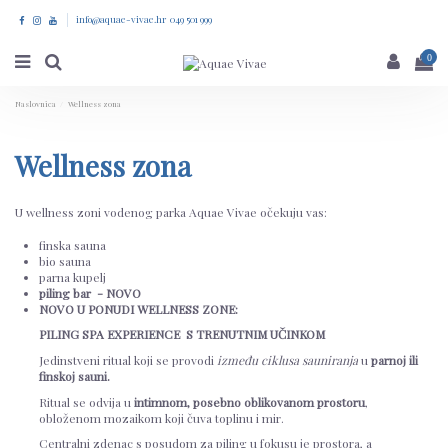
info@aquae-vivae.hr 049 501 999
0
Naslovnica
Wellness zona
Wellness zona
U wellness zoni vodenog parka Aquae Vivae očekuju vas:
finska sauna
bio sauna
parna kupelj
piling bar - NOVO
NOVO U PONUDI WELLNESS ZONE:
PILING SPA EXPERIENCE S TRENUTNIM UČINKOM
Jedinstveni ritual koji se provodi
između ciklusa sauniranja
u
parnoj ili
finskoj sauni.
Ritual se odvija u
intimnom, posebno oblikovanom prostoru
,
obloženom mozaikom koji čuva toplinu i mir.
Centralni zdenac s posudom za piling u fokusu je prostora, a