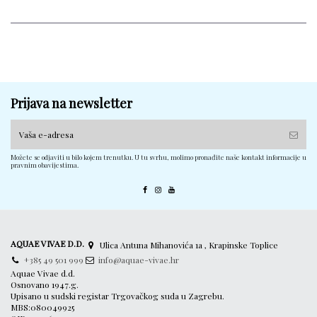
Prijava na newsletter
Možete se odjaviti u bilo kojem trenutku. U tu svrhu, molimo pronađite naše kontakt informacije u
pravnim obavijestima.
AQUAE VIVAE D.D.
Ulica Antuna Mihanovića 1a , Krapinske Toplice
+385 49 501 999
info@aquae-vivae.hr
Aquae Vivae d.d.
Osnovano 1947.g.
Upisano u sudski registar Trgovačkog suda u Zagrebu.
MBS:080049925