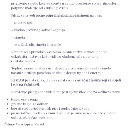
prigušeno svjetlo koje se spušta u centar prostorije stvara atmosferu
potpune izolacije od vanjskog svijeta.
Piling se izvodi
ručno pripremljenom mješavinom
na bazi:
~ morske soli
~ hladno prešanog kokosovog ulja
~ cimeta
~ eteričnih ulja cimeta i naranče
Kombinacija prirodnih sastojaka uklanja mrtve stanice, potiče
cirkulaciju i ostavlja kožu vidljivo glađom, nahranjenom i
revitaliziranom.
Toplina saune pojačava učinak pilinga, a aromatične note cimeta i
naranče pružaju posebno snažan osjećaju ugode i energije.
Rezultat je
čista koža, duboka relaksacija i
osjećaj luksuza koji se osjeti
i vidi na Vašoj koži.
Korištenje piling sobe uključeno je u cijenu ulaznice za wellness zonu.
tuševi osvježenja
grijane klupe za odmor
bogati stol osvježavajućih pića i toplih čajeva, voće
po narudžbi u wellness zoni dostupan je mini snack, svježe cijeđeni
sokovi, pjenušac Freixenet
Želimo Vam Aquae Vivae!