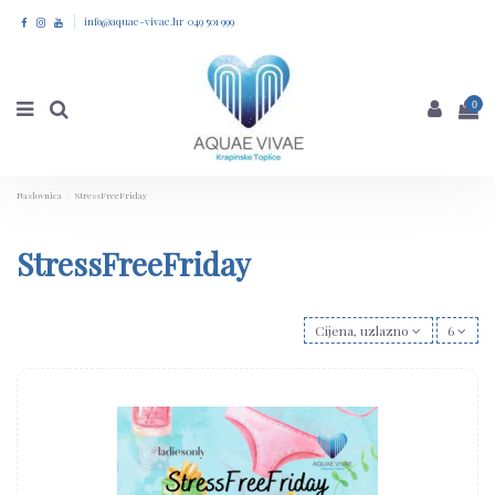
info@aquae-vivae.hr 049 501 999
0
Naslovnica
StressFreeFriday
StressFreeFriday
Cijena, uzlazno
6