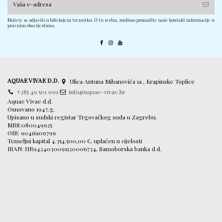
Možete se odjaviti u bilo kojem trenutku. U tu svrhu, molimo pronađite naše kontakt informacije u
pravnim obavijestima.
AQUAE VIVAE D.D.
Ulica Antuna Mihanovića 1a , Krapinske Toplice
+385 49 501 999
info@aquae-vivae.hr
Aquae Vivae d.d.
Osnovano 1947.g.
Upisano u sudski registar Trgovačkog suda u Zagrebu.
MBS:080049925
OIB: 90416109799
Temeljni kapital 4.354.500,00 €, uplaćen u cijelosti
IBAN: HR9424030091120006734, Samoborska banka d.d.