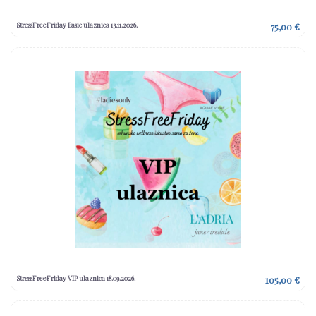
StressFreeFriday Basic ulaznica 13.11.2026.
75,00 €
StressFreeFriday VIP ulaznica 18.09.2026.
105,00 €