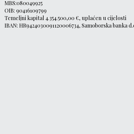
MBS:080049925
OIB: 90416109799
Temeljni kapital 4.354.500,00 €, uplaćen u cijelosti
IBAN: HR9424030091120006734, Samoborska banka d.