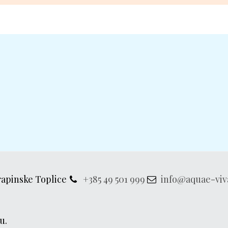
rapinske Toplice
+385 49 501 999
info@aquae-viv
u.