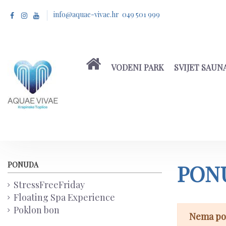
info@aquae-vivae.hr 049 501 999
VODENI PARK
SVIJET SAUN
PON
PONUDA
StressFreeFriday
Floating Spa Experience
Poklon bon
Nema p