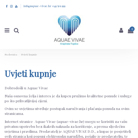
info@aquae-vivae.hr 049 501 999
0
Naslovnica
Uvjeti kupnje
Uvjeti kupnje
Dobrodošli u Aquae Vivae
Naša osnovna želja i interes je da kupcu pružimo kvalitetne ponude i usluge
po što prihvatljivijoj cijeni.
Ovim se uvjetima utvrđuje postupak naručivanja i plaćanja ponuda na ovim
stranicama.
Internet stranice Aquae Vivae (aquae-vivae.hr) mogu se koristiti za vašu
privatnu upotrebu bez ikakvih naknada za korištenje, a prema sljedećim
uvjetima i pravilima. Prodavatelj je AQUAE VIVAE D.D., a kupac je posjetitelj
ovih stranica koji popuni elektronsku narudžbu, pošalje je prodavatelju, te