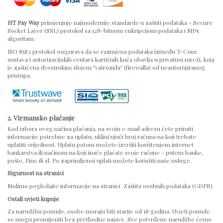
HT Pay Way
primjenjuje najmodernije standarde u zaštiti podataka - Secure
Socket Layer (SSL) protokol sa 128-bitnom enkripcijom podataka i MD5
algoritam.
ISO 8583 protokol osigurava da se razmjena podataka između T-Com
sustava i autorizacijskih centara kartičnih kuća obavlja u privatnoj mreži, koja
je zaštićena dvostrukim slojem "vatrozida" (firewalla) od neautoriziranog
pristupa.
2. Virmansko plaćanje
Kod izbora ovog načina plaćanja, na svoju e-mail adresu ćete primiti
informacije potrebne za uplatu, uključujući broj računa na koji trebate
uplatiti vrijednost. Uplatu potom možete izvršiti korištenjem internet
bankarstva ili načinom na koji inače plaćate svoje račune - putem banke,
pošte, Fine ili sl. Po zaprimljenoj uplati možete koristiti naše usluge.
Sigurnost na stranici
Molimo pogledajte informacije na stranici Zaštita osobnih podataka (GDPR)
Ostali uvjeti kupnje
Za narudžbu ponude, osobe moraju biti starije od 18 godina. Uvjeti ponude
se mogu promijeniti bez prethodne najave. Sve potvrđene narudžbe ćemo