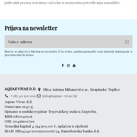
prihvatiti prema uvjetima važećim u momentu potvrđivanja narudžbe.
Prijava na newsletter
Možete se odjaviti u bilo kojem trenutku. U tu svrhu, molimo pronađite naše kontakt informacije u
pravnim obavijestima.
AQUAE VIVAE D.D.
Ulica Antuna Mihanovića 1a , Krapinske Toplice
+385 49 501 999
info@aquae-vivae.hr
Aquae Vivae d.d.
Osnovano 1947.g.
Upisano u sudski registar Trgovačkog suda u Zagrebu.
MBS:080049925
OIB: 90416109799
Temeljni kapital 4.354.500,00 €, uplaćen u cijelosti
IBAN: HR9424030091120006734, Samoborska banka d.d.