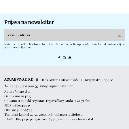
Prijava na newsletter
Možete se odjaviti u bilo kojem trenutku. U tu svrhu, molimo pronađite naše kontakt informacije u
pravnim obavijestima.
AQUAE VIVAE D.D.
Ulica Antuna Mihanovića 1a , Krapinske Toplice
+385 49 501 999
info@aquae-vivae.hr
Aquae Vivae d.d.
Osnovano 1947.g.
Upisano u sudski registar Trgovačkog suda u Zagrebu.
MBS:080049925
OIB: 90416109799
Temeljni kapital 4.354.500,00 €, uplaćen u cijelosti
IBAN: HR9424030091120006734, Samoborska banka d.d.