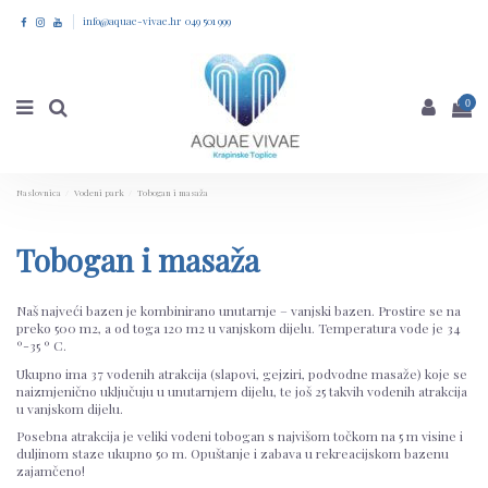
info@aquae-vivae.hr 049 501 999
0
Naslovnica
Vodeni park
Tobogan i masaža
Tobogan i masaža
Naš najveći bazen je kombinirano unutarnje – vanjski bazen. Prostire se na
preko 500 m2, a od toga 120 m2 u vanjskom dijelu. Temperatura vode je 34
º-35 º C.
Ukupno ima 37 vodenih atrakcija (slapovi, gejziri, podvodne masaže) koje se
naizmjenično uključuju u unutarnjem dijelu, te još 25 takvih vodenih atrakcija
u vanjskom dijelu.
Posebna atrakcija je veliki vodeni tobogan s najvišom točkom na 5 m visine i
duljinom staze ukupno 50 m. Opuštanje i zabava u rekreacijskom bazenu
zajamčeno!