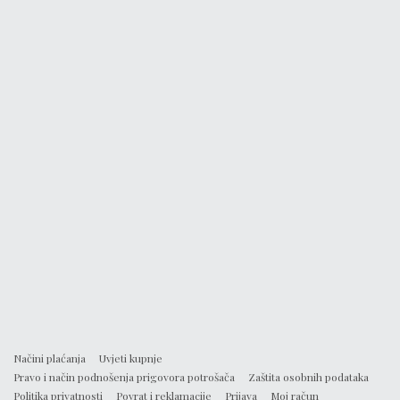
Načini plaćanja
Uvjeti kupnje
Pravo i način podnošenja prigovora potrošača
Zaštita osobnih podataka
Politika privatnosti
Povrat i reklamacije
Prijava
Moj račun