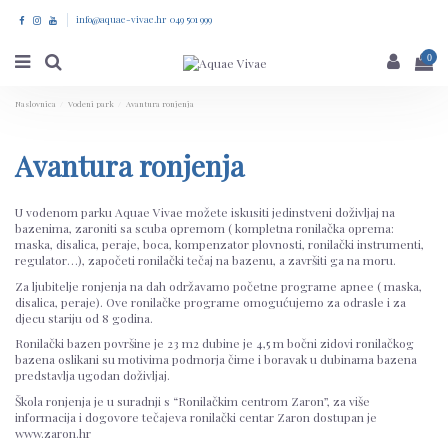
info@aquae-vivae.hr 049 501 999
0
Naslovnica
Vodeni park
Avantura ronjenja
Avantura ronjenja
U vodenom parku Aquae Vivae možete iskusiti jedinstveni doživljaj na
bazenima, zaroniti sa scuba opremom ( kompletna ronilačka oprema:
maska, disalica, peraje, boca, kompenzator plovnosti, ronilački instrumenti,
regulator…), započeti ronilački tečaj na bazenu, a završiti ga na moru.
Za ljubitelje ronjenja na dah održavamo početne programe apnee ( maska,
disalica, peraje). Ove ronilačke programe omogućujemo za odrasle i za
djecu stariju od 8 godina.
Ronilački bazen površine je 23 m2 dubine je 4,5 m bočni zidovi ronilačkog
bazena oslikani su motivima podmorja čime i boravak u dubinama bazena
predstavlja ugodan doživljaj.
Škola ronjenja je u suradnji s “Ronilačkim centrom Zaron”, za više
informacija i dogovore tečajeva ronilački centar Zaron dostupan je
www.zaron.hr