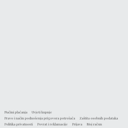
Načini plaćanja
Uvjeti kupnje
Pravo i način podnošenja prigovora potrošača
Zaštita osobnih podataka
Politika privatnosti
Povrat i reklamacije
Prijava
Moj račun