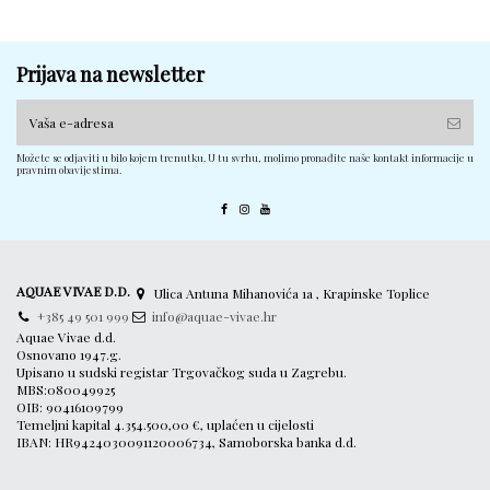
Prijava na newsletter
Možete se odjaviti u bilo kojem trenutku. U tu svrhu, molimo pronađite naše kontakt informacije u
pravnim obavijestima.
AQUAE VIVAE D.D.
Ulica Antuna Mihanovića 1a , Krapinske Toplice
+385 49 501 999
info@aquae-vivae.hr
Aquae Vivae d.d.
Osnovano 1947.g.
Upisano u sudski registar Trgovačkog suda u Zagrebu.
MBS:080049925
OIB: 90416109799
Temeljni kapital 4.354.500,00 €, uplaćen u cijelosti
IBAN: HR9424030091120006734, Samoborska banka d.d.