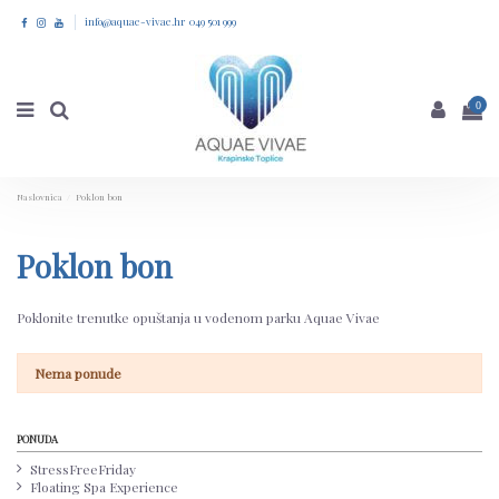
info@aquae-vivae.hr 049 501 999
0
Naslovnica
Poklon bon
Poklon bon
Poklonite trenutke opuštanja u vodenom parku Aquae Vivae
Nema ponude
PONUDA
StressFreeFriday
Floating Spa Experience