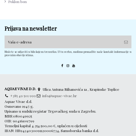
Poklon bon
Prijava na newsletter
Možete se odjaviti u bilo kojem trenutku. U tu svrhu, molimo pronađite naše kontakt informacije u
pravnim obavijestima.
AQUAE VIVAE D.D.
Ulica Antuna Mihanovića 1a , Krapinske Toplice
+385 49 501 999
info@aquae-vivae.hr
Aquae Vivae d.d.
Osnovano 1947.g.
Upisano u sudski registar Trgovačkog suda u Zagrebu.
MBS:080049925
OIB: 90416109799
Temeljni kapital 4.354.500,00 €, uplaćen u cijelosti
IBAN: HR9424030091120006734, Samoborska banka d.d.