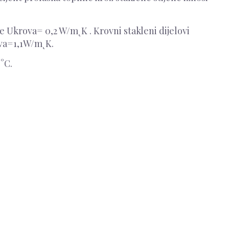
ne Ukrova= 0,2 W/m˛K . Krovni stakleni dijelovi
rova=1,1W/m˛K.
°C.