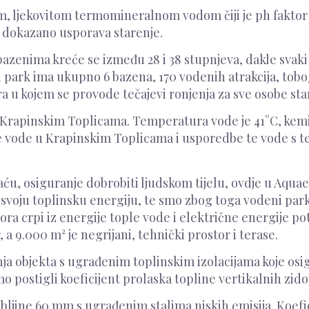
 ljekovitom termomineralnom vodom čiji je ph faktor iz
 dokazano usporava starenje.
bazenima kreće se između 28 i 38 stupnjeva, dakle svak
i park ima ukupno 6 bazena, 170 vodenih atrakcija, tob
a u kojem se provode tečajevi ronjenja za sve osobe star
rapinskim Toplicama. Temperatura vode je 41°C, kemijski
ize vode u Krapinskim Toplicama i usporedbe te vode 
u, osiguranje dobrobiti ljudskom tijelu, ovdje u Aquae 
voju toplinsku energiju, te smo zbog toga vodeni park
tora crpi iz energije tople vode i električne energije p
a 9.000 m² je negrijani, tehnički prostor i terase.
radnja objekta s ugrađenim toplinskim izolacijama koje os
mo postigli koeficijent prolaska topline vertikalnih zi
ljine 60 mm s ugrađenim stalima niskih emisija. Koefici