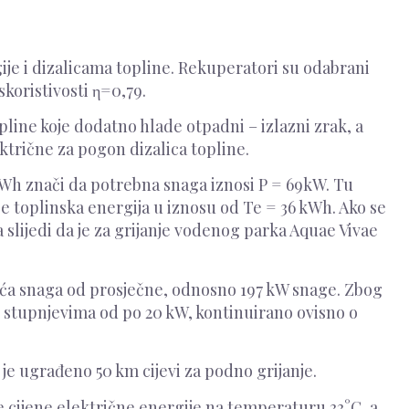
ije i dizalicama topline. Rekuperatori su odabrani
koristivosti η=0,79.
line koje dodatno hlade otpadni – izlazni zrak, a
ktrične za pogon dizalica topline.
MWh znači da potrebna snaga iznosi P = 69kW. Tu
 toplinska energija u iznosu od Te = 36 kWh. Ako se
 slijedi da je za grijanje vodenog parka Aquae Vivae
veća snaga od prosječne, odnosno 197 kW snage. Zbog
o stupnjevima od po 20 kW, kontinuirano ovisno o
je ugrađeno 50 km cijevi za podno grijanje.
e cijene električne energije na temperaturu 33°C, a