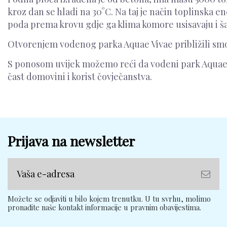
kroz dan se hladi na 30°C. Na taj je način toplinska 
poda prema krovu gdje ga klima komore usisavaju i ša
Otvorenjem vodenog parka Aquae Vivae približili smo
S ponosom uvijek možemo reći da vodeni park Aquae Viva
čast domovini i korist čovječanstva.
Prijava na newsletter
Možete se odjaviti u bilo kojem trenutku. U tu svrhu, molimo
pronađite naše kontakt informacije u pravnim obavijestima.