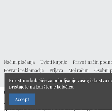
Načini plaćanja
Uvjeti kupnje
Pravo i način podn
Povrat i reklamacije
Prijava
Moj račun
Osobni 
Koristimo kolačiće za poboljšanje vašeg iskustva 
pristajete na korištenje kolačića.
Udaljenost do Aquae Vivae
Accept
Zagreb 50 km, Maribor 75 km, Celje 66 km, Beč 350 k
570 km, Trst 220 km, Aerodrom Zagreb - 59 km