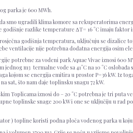
nog parka je 600 MWh.
in da smo ugradili klima komore sa rekuperatorima energ
e godišnje razlike temperature ΔT= 16 °C imaju faktor is
osječna godišnja temperatura, uključuju se dizalice top
rebe ventilacije nije potrebna dodatna energija osim ele
rgije potrebne za vodeni park Aquae Vivae iznosi 600 
 jednog m3 termalne vode sa 41°C na 10 °C oslobađa se
ga kojom se energija emitira u prostor P=36 kW. Iz toga
a sat, što nam daje toplinsku snagu 72 kW.
skim Toplicama iznosi do – 20 °C potrebna je tri puta 
pne toplinske snage 200 kW i one se uključiju u rad p
tor ) topline koristi podna ploča vodenog parka u koju 
a i volumen 2700 m3. Grije se noću u vrijeme povoljnij