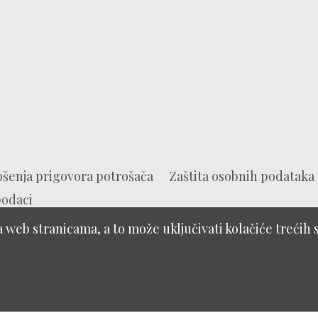
ošenja prigovora potrošača
Zaštita osobnih podataka
podaci
na web stranicama, a to može uključivati kolačiće treći
m, Graz 170 km, Munchen -