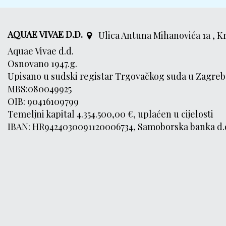
AQUAE VIVAE D.D.
Ulica Antuna Mihanovića 1a , K
Aquae Vivae d.d.
Osnovano 1947.g.
Upisano u sudski registar Trgovačkog suda u Zagreb
MBS:080049925
OIB: 90416109799
Temeljni kapital 4.354.500,00 €, uplaćen u cijelosti
IBAN: HR9424030091120006734, Samoborska banka d.