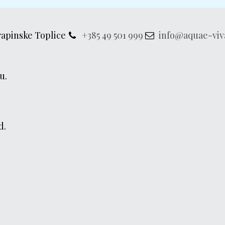
rapinske Toplice
+385 49 501 999
info@aquae-viv
u.
d.