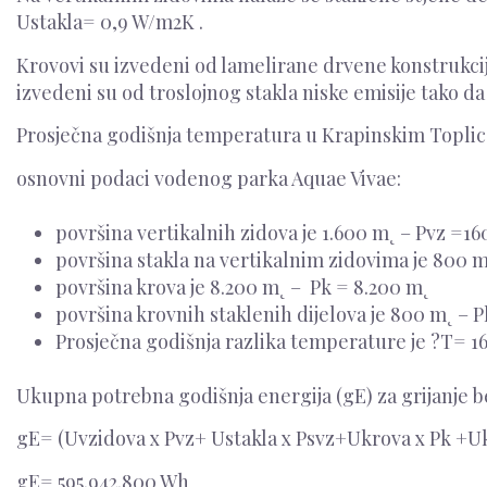
Ustakla= 0,9 W/m2K .
Krovovi su izvedeni od lamelirane drvene konstrukcije 
izvedeni su od troslojnog stakla niske emisije tako da
Prosječna godišnja temperatura u Krapinskim Toplica
osnovni podaci vodenog parka Aquae Vivae:
površina vertikalnih zidova je 1.600 m˛ – Pvz =1
površina stakla na vertikalnim zidovima je 800
površina krova je 8.200 m˛ – Pk = 8.200 m˛
površina krovnih staklenih dijelova je 800 m˛ –
Prosječna godišnja razlika temperature je ?T= 16 
Ukupna potrebna godišnja energija (gE) za grijanje be
gE= (Uvzidova x Pvz+ Ustakla x Psvz+Ukrova x Pk +Ukr
gE= 595.942.800 Wh