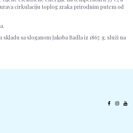
sigurava cirkulaciju toplog zraka prirodnim putem od
a.
 skladu sa sloganom Jakoba Badla iz 1867. g. služi na