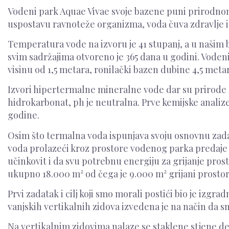
Vodeni park Aquae Vivae svoje bazene puni prirodnom,
uspostavu ravnoteže organizma, voda čuva zdravlje i
Temperatura vode na izvoru je 41 stupanj, a u našim 
svim sadržajima otvoreno je 365 dana u godini. Voden
visinu od 1,5 metara, ronilački bazen dubine 4,5 metar
Izvori hipertermalne mineralne vode dar su prirode K
hidrokarbonat, ph je neutralna. Prve kemijske anal
godine.
Osim što termalna voda ispunjava svoju osnovnu zadać
voda prolazeći kroz prostore vodenog parka predaje s
učinkovit i da svu potrebnu energiju za grijanje pros
ukupno 18.000 m² od čega je 9.000 m² grijani prostor, 
Prvi zadatak i cilj koji smo morali postići bio je izg
vanjskih vertikalnih zidova izvedena je na način da s
Na vertikalnim zidovima nalaze se staklene stjene deb