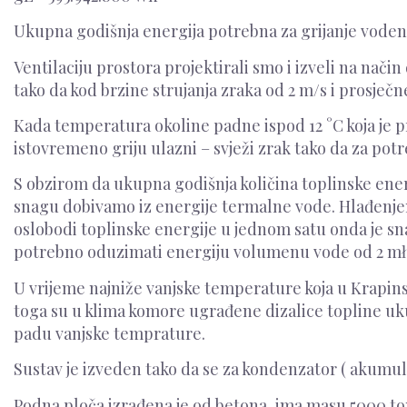
Ukupna godišnja energija potrebna za grijanje vode
Ventilaciju prostora projektirali smo i izveli na nač
tako da kod brzine strujanja zraka od 2 m/s i prosječn
Kada temperatura okoline padne ispod 12 °C koja je pr
istovremeno griju ulazni – svježi zrak tako da za pot
S obzirom da ukupna godišnja količina toplinske ene
snagu dobivamo iz energije termalne vode. Hlađenjem
oslobodi toplinske energije u jednom satu onda je sna
potrebno oduzimati energiju volumenu vode od 2 mł n
U vrijeme najniže vanjske temperature koja u Krapin
toga su u klima komore ugrađene dizalice topline uku
padu vanjske temprature.
Sustav je izveden tako da se za kondenzator ( akumula
Podna ploča izrađena je od betona, ima masu 5000 ton