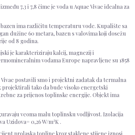
među 7,3 i 7,8 čime je voda u Aquae Vivae idealna za
i bazen ima različitu temperaturu vode. Kupalište sa
ogan dužine 60 metara, bazen s valovima koji dosežu
ije od 8 godina.
 je karakteriziraju kalcij, magnezij i
s termomineralnim vodama Europe napravljene su 1858
Vivae postavili smo i projektni zadatak da termalna
 projektirali tako da bude visoko energetski
otrebne za prijenos toplinske energije. Objekt ima
iguravaju veoma malu toplinsku vodljivost. Izolacija
dova Uzidova= 0,26 W/m²K .
jent prolaska topline kroz staklene stijene iznosi