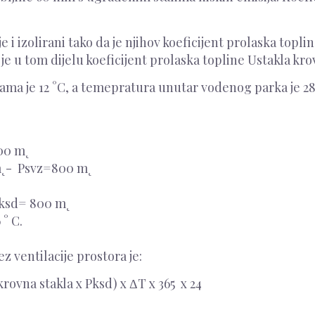
i izolirani tako da je njihov koeficijent prolaska topli
 je u tom dijelu koeficijent prolaska topline Ustakla k
ma je 12 °C, a temepratura unutar vodenog parka je 28
600 m˛
 m˛- Psvz=800 m˛
 Pksd= 800 m˛
° C.
z ventilacije prostora je:
ovna stakla x Pksd) x ΔT x 365 x 24