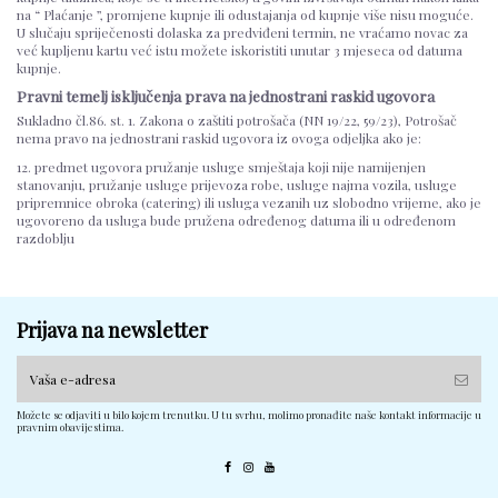
na “ Plaćanje ”, promjene kupnje ili odustajanja od kupnje više nisu moguće.
U slučaju spriječenosti dolaska za predviđeni termin, ne vraćamo novac za
već kupljenu kartu već istu možete iskoristiti unutar 3 mjeseca od datuma
kupnje.
Pravni temelj isključenja prava na jednostrani raskid ugovora
Sukladno čl.86. st. 1. Zakona o zaštiti potrošača (NN 19/22, 59/23), Potrošač
nema pravo na jednostrani raskid ugovora iz ovoga odjeljka ako je:
12. predmet ugovora pružanje usluge smještaja koji nije namijenjen
stanovanju, pružanje usluge prijevoza robe, usluge najma vozila, usluge
pripremnice obroka (catering) ili usluga vezanih uz slobodno vrijeme, ako je
ugovoreno da usluga bude pružena određenog datuma ili u određenom
razdoblju
Prijava na newsletter
Možete se odjaviti u bilo kojem trenutku. U tu svrhu, molimo pronađite naše kontakt informacije u
pravnim obavijestima.