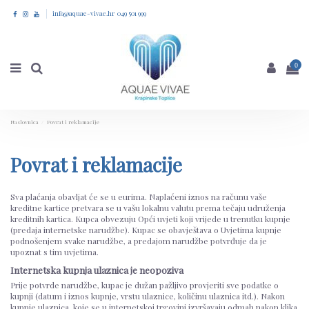
info@aquae-vivae.hr 049 501 999
0
Naslovnica
Povrat i reklamacije
Povrat i reklamacije
Sva plaćanja obavljat će se u eurima. Naplaćeni iznos na računu vaše
kreditne kartice pretvara se u vašu lokalnu valutu prema tečaju udruženja
kreditnih kartica. Kupca obvezuju Opći uvjeti koji vrijede u trenutku kupnje
(predaja internetske narudžbe). Kupac se obavještava o Uvjetima kupnje
podnošenjem svake narudžbe, a predajom narudžbe potvrđuje da je
upoznat s tim uvjetima.
Internetska kupnja ulaznica je neopoziva
Prije potvrde narudžbe, kupac je dužan pažljivo provjeriti sve podatke o
kupnji (datum i iznos kupnje, vrstu ulaznice, količinu ulaznica itd.). Nakon
kupnje ulaznica, koje se u internetskoj trgovini izvršavaju odmah nakon klika