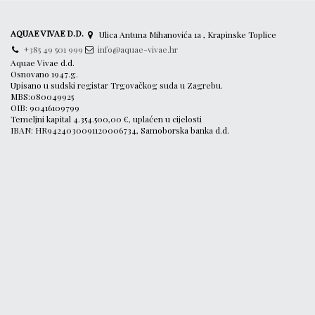
AQUAE VIVAE D.D.
Ulica Antuna Mihanovića 1a , Krapinske Toplice
+385 49 501 999
info@aquae-vivae.hr
Aquae Vivae d.d.
Osnovano 1947.g.
Upisano u sudski registar Trgovačkog suda u Zagrebu.
MBS:080049925
OIB: 90416109799
Temeljni kapital 4.354.500,00 €, uplaćen u cijelosti
IBAN: HR9424030091120006734, Samoborska banka d.d.