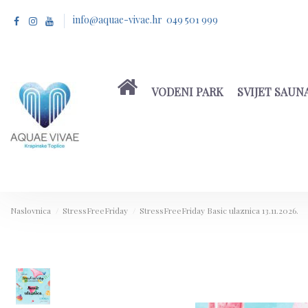
info@aquae-vivae.hr 049 501 999
VODENI PARK
SVIJET SAUN
Naslovnica
StressFreeFriday
StressFreeFriday Basic ulaznica 13.11.2026.