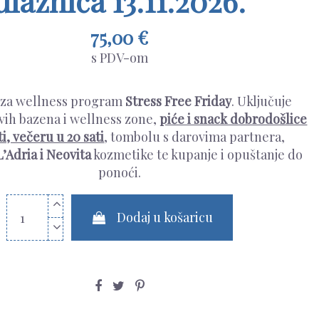
ulaznica 13.11.2026.
75,00 €
s PDV-om
 za wellness program
Stress Free Friday
. Uključuje
svih bazena i wellness zone,
piće i snack dobrodošlice
ti, večeru u 20 sati
, tombolu s darovima partnera,
’Adria i Neovita
kozmetike te kupanje i opuštanje do
ponoći.
Dodaj u košaricu