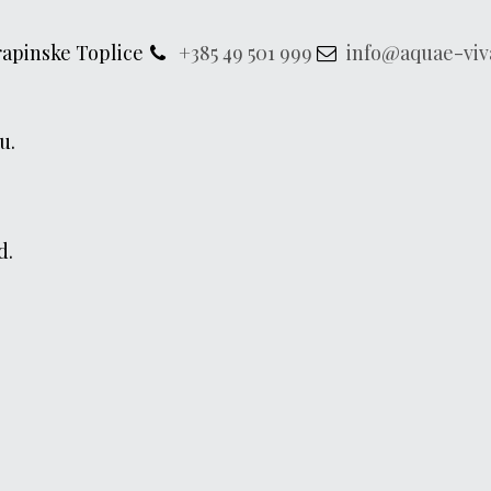
rapinske Toplice
+385 49 501 999
info@aquae-viv
u.
d.