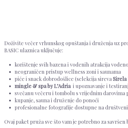
Doživite večer vrhunskog opuštanja i druženja uz 
BASIC ulaznica uključuje:
korištenje svih bazena i vodenih atrakcija voden
neograničen pristup wellness zoni i saunama
piće i snack dobrodošlice (selekcija sireva
Sirela
mingle & spa by L’Adria
i upoznavanje i testira
svečanu večeru i tombolu s vrijednim darovima 
kupanje, sauna i druženje do ponoći
profesionalne fotografije dostupne na društve
Ovaj paket pruža sve što vam je potrebno za savršen 