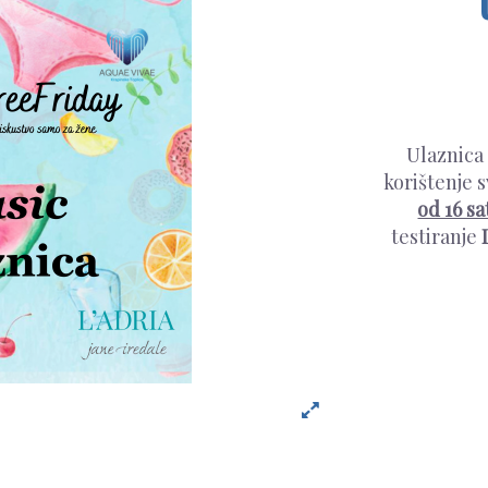
Ulaznica
korištenje 
od 16 sa
testiranje
L