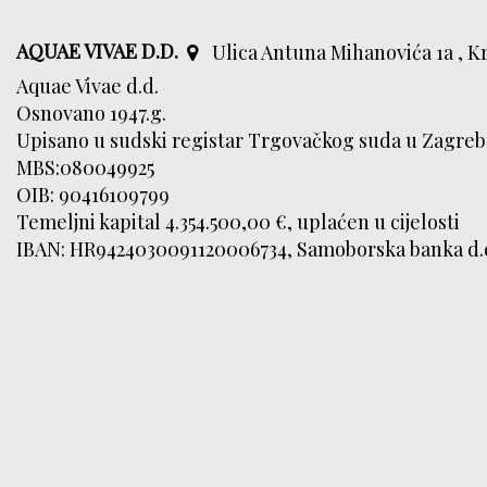
AQUAE VIVAE D.D.
Ulica Antuna Mihanovića 1a , K
Aquae Vivae d.d.
Osnovano 1947.g.
Upisano u sudski registar Trgovačkog suda u Zagreb
MBS:080049925
OIB: 90416109799
Temeljni kapital 4.354.500,00 €, uplaćen u cijelosti
IBAN: HR9424030091120006734, Samoborska banka d.