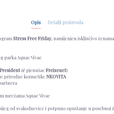
Opis
Detalji proizvoda
program
Stress Free Friday
, namijenjen isključivo ženama
og parka Aquae Vivae
 President
& pjenušac
Freixenet
)
nje prirodne kozmetike
NEOVITA
partnera
nim mrežama Aquae Vivae
bijeg od svakodnevice i potpuno opuštanje u posebnoj ž