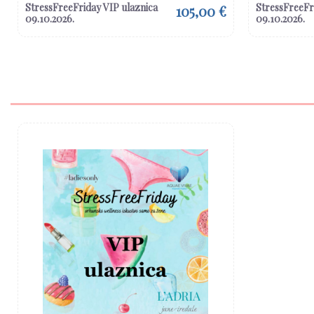
StressFreeFriday VIP ulaznica
StressFreeFri
105,00 €
09.10.2026.
09.10.2026.