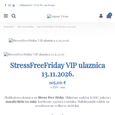
info@aquae-vivae.hr 049 501 999
0
Naslovnica
StressFreeFriday
StressFreeFriday VIP ulaznica 13.11.2026.
StressFreeFriday VIP ulaznica
13.11.2026.
105,00 €
s PDV-om
Ekskluzivna ulaznica za
Stress Free Friday
. Uključuje sadržaj BASIC paketa i
masažu tijela (30 min)
, korištenje ogrtača i ručnika. Najluksuzniji odabir za
nezaboravan wellness doživljaj.