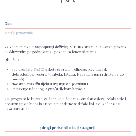
Opis
Detalji proizvoda
Za žene koje žele
najpotpuniji doživljaj
, VIP ulaznica nudi luksuzni paket s
ekskluzivnim pogodnostima i posebnim iznenađenjima.
Uključuje:
sve sadržaje BASIC paketa (bazeni, wellness, piće i snack
dobrodošlice, večera, tombola, L’Adria, Neovita, sauna i druženje do
ponoći)
dodatno:
masažu tijela u trajanju od 30 minuta
korištenje udobnog
ogrtača
tijekom boravka
VIP program je kreiran za žene koje žele maksimalan osjećaj relaksacije i
prestižnog wellness iskustva, uz dodatne sadržaje koji ovu večer čine
nezaboravnom.
5 drugi proizvodi u istoj kategoriji: