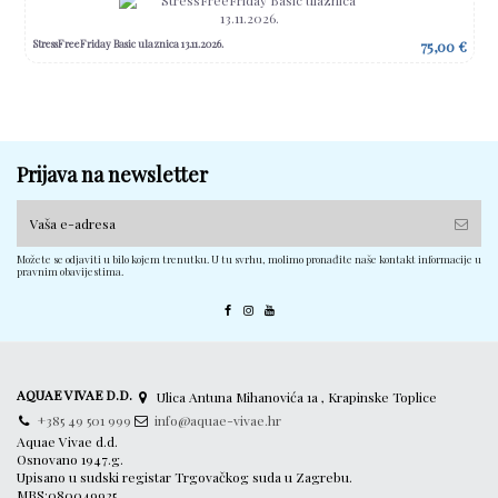
StressFreeFriday Basic ulaznica 13.11.2026.
75,00 €
Prijava na newsletter
Možete se odjaviti u bilo kojem trenutku. U tu svrhu, molimo pronađite naše kontakt informacije u
pravnim obavijestima.
AQUAE VIVAE D.D.
Ulica Antuna Mihanovića 1a , Krapinske Toplice
+385 49 501 999
info@aquae-vivae.hr
Aquae Vivae d.d.
Osnovano 1947.g.
Upisano u sudski registar Trgovačkog suda u Zagrebu.
MBS:080049925