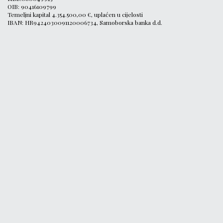
OIB: 90416109799
Temeljni kapital 4.354.500,00 €, uplaćen u cijelosti
IBAN: HR9424030091120006734, Samoborska banka d.d.