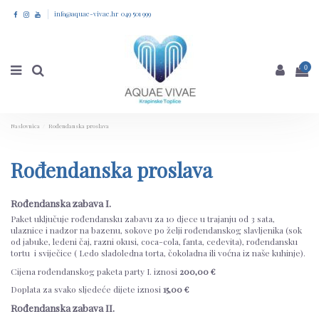
info@aquae-vivae.hr 049 501 999
0
Naslovnica
Rođendanska proslava
Rođendanska proslava
Rođendanska zabava I.
Paket uključuje rođendansku zabavu za 10 djece u trajanju od 3 sata,
ulaznice i nadzor na bazenu, sokove po želji rođendanskog slavljenika (sok
od jabuke, ledeni čaj, razni okusi, coca-cola, fanta, cedevita), rođendansku
tortu i sviječice ( Ledo sladoledna torta, čokoladna ili voćna iz naše kuhinje).
Cijena rođendanskog paketa party I. iznosi
200,00 €
Doplata za svako sljedeće dijete iznosi
15,00 €
Rođendanska zabava II.