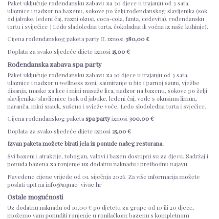
Paket uključuje rođendansku zabavu za 20 djece u trajanju od 3 sata,
ulaznice i nadzor na bazenu, sokove po želji rođendanskog slavljenika (sok
od jabuke, ledeni čaj, razni okusi, coca-cola, fanta, cedevita), rođendansku
tortu i svijećice ( Ledo sladoledna torta, čokoladna ili voćna iz naše kuhinje).
Cijena rođendanskog paketa party II. iznosi
380,00 €
Doplata za svako sljedeće dijete iznosi
15,00 €
Rođendanska zabava spa party
Paket uključuje rođendansku zabavu za 10 djece u trajanju od 3 sata,
ulaznice i nadzor u wellness zoni, sauniranje u bio i parnoj sauni, vježbe
disanja, maske za lice i mini masaže lica, nadzor na bazenu, sokove po želji
slavljenika/ slavljenice (sok od jabuke, ledeni čaj, vode s okusima limun,
naranča, mini snack, sušeno i svježe voće, Ledo slodoledna torta i svjećice.
Cijena rođendanskog paketa
spa party
iznosi
300,00 €
Doplata za svako sljedeće dijete iznosi
25,00 €
Izvan paketa možete birati jela iz ponude našeg restorana.
Svi bazeni i atrakcije, tobogan, valovi i bazen dostupni su za djecu. Sadržaj i
ponuda bazena za ronjenje uz dodatnu naknadu i prethodnu najavu.
Navedene cijene vrijede od 01. siječnja 2026. Za više informacija možete
poslati upit na info@aquae-vivae.hr
Ostale mogućnosti
Uz dodatnu naknadu od 10,00 € po djetetu za grupe od 10 ili 20 djece,
možemo vam ponuditi ronjenje u ronilačkom bazenu s kompletnom