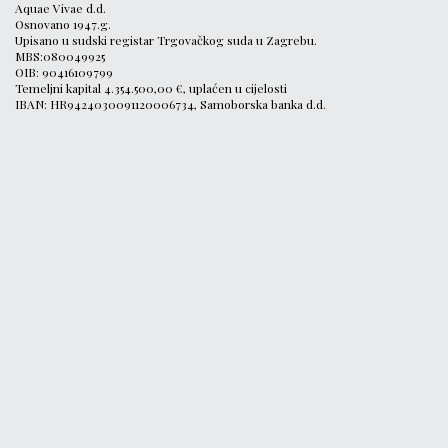
Aquae Vivae d.d.
Osnovano 1947.g.
Upisano u sudski registar Trgovačkog suda u Zagrebu.
MBS:080049925
OIB: 90416109799
Temeljni kapital 4.354.500,00 €, uplaćen u cijelosti
IBAN: HR9424030091120006734, Samoborska banka d.d.