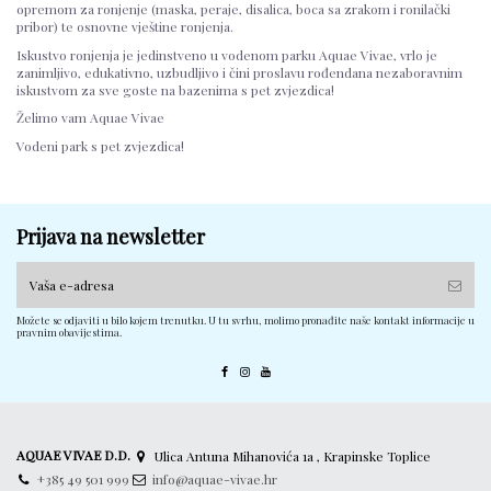
opremom za ronjenje (maska, peraje, disalica, boca sa zrakom i ronilački
pribor) te osnovne vještine ronjenja.
Iskustvo ronjenja je jedinstveno u vodenom parku Aquae Vivae, vrlo je
zanimljivo, edukativno, uzbudljivo i čini proslavu rođendana nezaboravnim
iskustvom za sve goste na bazenima s pet zvjezdica!
Želimo vam Aquae Vivae
Vodeni park s pet zvjezdica!
Prijava na newsletter
Možete se odjaviti u bilo kojem trenutku. U tu svrhu, molimo pronađite naše kontakt informacije u
pravnim obavijestima.
AQUAE VIVAE D.D.
Ulica Antuna Mihanovića 1a , Krapinske Toplice
+385 49 501 999
info@aquae-vivae.hr