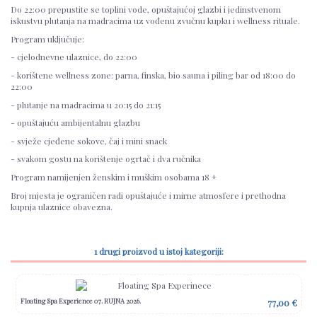
Do 22:00 prepustite se toplini vode, opuštajućoj glazbi i jedinstvenom
iskustvu plutanja na madracima uz vođenu zvučnu kupku i wellness rituale.
Program uključuje:
- cjelodnevne ulaznice, do 22:00
- korištene wellness zone: parna, finska, bio sauna i piling bar od 18:00 do
22:00
- plutanje na madracima u 20:15 do 21:15
- opuštajuću ambijentalnu glazbu
- svježe cjeđene sokove, čaj i mini snack
- svakom gostu na korištenje ogrtač i dva ručnika
Program namijenjen ženskim i muškim osobama 18 +
Broj mjesta je ograničen radi opuštajuće i mirne atmosfere i prethodna
kupnja ulaznice obavezna.
1 drugi proizvod u istoj kategoriji:
Floating Spa Experience 07. RUJNA 2026.
77,00 €