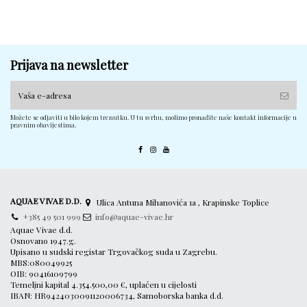
Prijava na newsletter
Možete se odjaviti u bilo kojem trenutku. U tu svrhu, molimo pronađite naše kontakt informacije u
pravnim obavijestima.
AQUAE VIVAE D.D.
Ulica Antuna Mihanovića 1a , Krapinske Toplice
+385 49 501 999
info@aquae-vivae.hr
Aquae Vivae d.d.
Osnovano 1947.g.
Upisano u sudski registar Trgovačkog suda u Zagrebu.
MBS:080049925
OIB: 90416109799
Temeljni kapital 4.354.500,00 €, uplaćen u cijelosti
IBAN: HR9424030091120006734, Samoborska banka d.d.