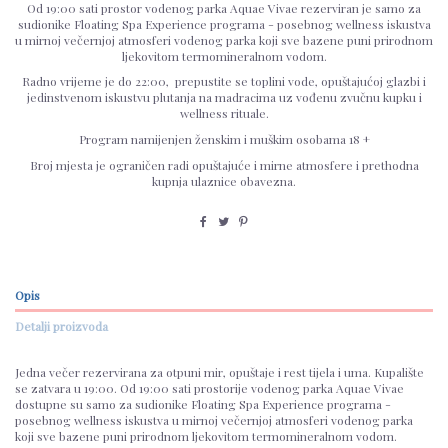
Od 19:00 sati prostor vodenog parka Aquae Vivae rezerviran je samo za
sudionike Floating Spa Experience programa - posebnog wellness iskustva
u mirnoj večernjoj atmosferi vodenog parka koji sve bazene puni prirodnom
ljekovitom termomineralnom vodom.
Radno vrijeme je do 22:00, prepustite se toplini vode, opuštajućoj glazbi i
jedinstvenom iskustvu plutanja na madracima uz vođenu zvučnu kupku i
wellness rituale.
Program namijenjen ženskim i muškim osobama 18 +
Broj mjesta je ograničen radi opuštajuće i mirne atmosfere i prethodna
kupnja ulaznice obavezna.
Opis
Detalji proizvoda
Jedna večer rezervirana za otpuni mir, opuštaje i rest tijela i uma. Kupalište
se zatvara u 19:00. Od 19:00 sati prostorije vodenog parka Aquae Vivae
dostupne su samo za sudionike Floating Spa Experience programa -
posebnog wellness iskustva u mirnoj večernjoj atmosferi vodenog parka
koji sve bazene puni prirodnom ljekovitom termomineralnom vodom.